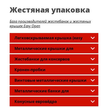
Жестяная упаковка
База производителей жестебанок и жестяных
крышек Easy Open
Легковскрываемая крышка (easy
open end)
Металлические крышки для
промышленного консервирования
Жестебанки для консервов
Кронен-пробки
Винтовые металлические крышки
твист офф («Twist-off»)
Металлические банки для
лакокрасочной продукции
Конусные евровёдра