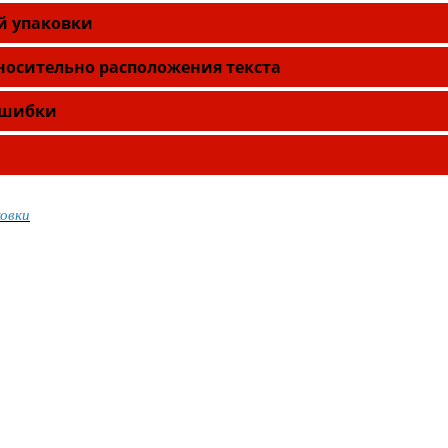
й упаковки
носительно расположения текста
ошибки
ковки