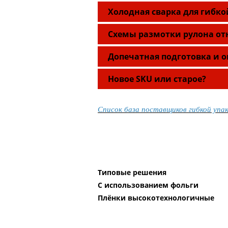
Холодная сварка для гибко
Схемы размотки рулона от
Допечатная подготовка и 
Новое SKU или старое?
Список база поставщиков гибкой упа
Типовые решения
С использованием фольги
Плёнки высокотехнологичные